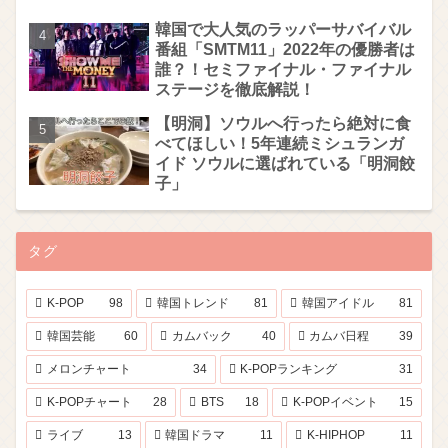
韓国で大人気のラッパーサバイバル
番組「SMTM11」2022年の優勝者は
誰？！セミファイナル・ファイナル
ステージを徹底解説！
【明洞】ソウルへ行ったら絶対に食
べてほしい！5年連続ミシュランガ
イド ソウルに選ばれている「明洞餃
子」
タグ
K-POP
98
韓国トレンド
81
韓国アイドル
81
韓国芸能
60
カムバック
40
カムバ日程
39
メロンチャート
34
K-POPランキング
31
K-POPチャート
28
BTS
18
K-POPイベント
15
ライブ
13
韓国ドラマ
11
K-HIPHOP
11