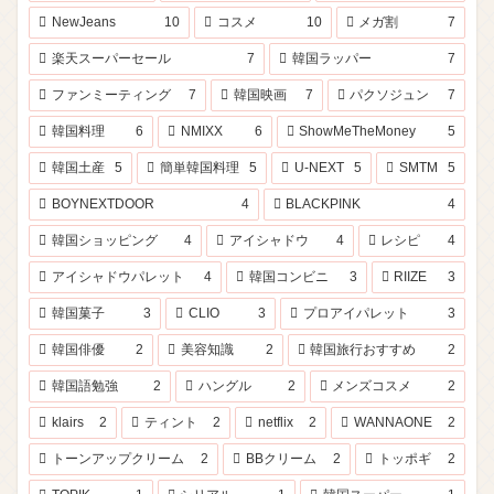
NewJeans
10
コスメ
10
メガ割
7
楽天スーパーセール
7
韓国ラッパー
7
ファンミーティング
7
韓国映画
7
パクソジュン
7
韓国料理
6
NMIXX
6
ShowMeTheMoney
5
韓国土産
5
簡単韓国料理
5
U-NEXT
5
SMTM
5
BOYNEXTDOOR
4
BLACKPINK
4
韓国ショッピング
4
アイシャドウ
4
レシピ
4
アイシャドウパレット
4
韓国コンビニ
3
RIIZE
3
韓国菓子
3
CLIO
3
プロアイパレット
3
韓国俳優
2
美容知識
2
韓国旅行おすすめ
2
韓国語勉強
2
ハングル
2
メンズコスメ
2
klairs
2
ティント
2
netflix
2
WANNAONE
2
トーンアップクリーム
2
BBクリーム
2
トッポギ
2