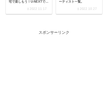
ーティスト一覧。
宅で楽しもう！U-NEXTで韓
国から独占生中継！
2022.11.17
2022.10.27
スポンサーリンク