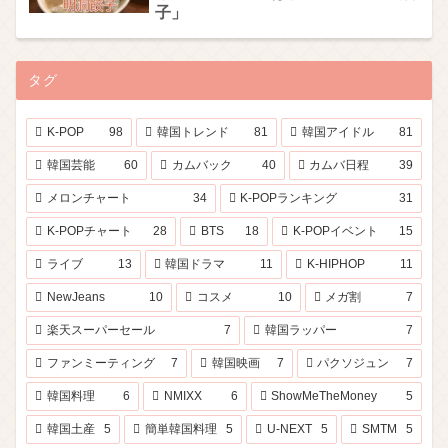
子」
タグ
K-POP
98
韓国トレンド
81
韓国アイドル
81
韓国芸能
60
カムバック
40
カムバ日程
39
メロンチャート
34
K-POPランキング
31
K-POPチャート
28
BTS
18
K-POPイベント
15
ライブ
13
韓国ドラマ
11
K-HIPHOP
11
NewJeans
10
コスメ
10
メガ割
7
楽天スーパーセール
7
韓国ラッパー
7
ファンミーティング
7
韓国映画
7
パクソジュン
7
韓国料理
6
NMIXX
6
ShowMeTheMoney
5
韓国土産
5
簡単韓国料理
5
U-NEXT
5
SMTM
5