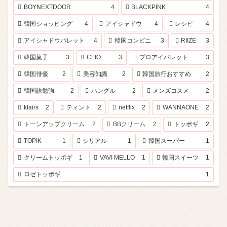
BOYNEXTDOOR
4
BLACKPINK
4
韓国ショッピング
4
アイシャドウ
4
レシピ
4
アイシャドウパレット
4
韓国コンビニ
3
RIIZE
3
韓国菓子
3
CLIO
3
プロアイパレット
3
韓国俳優
2
美容知識
2
韓国旅行おすすめ
2
韓国語勉強
2
ハングル
2
メンズコスメ
2
klairs
2
ティント
2
netflix
2
WANNAONE
2
トーンアップクリーム
2
BBクリーム
2
トッポギ
2
TOPIK
1
シリアル
1
韓国スーパー
1
クリームトッポギ
1
VAVI MELLO
1
韓国スイーツ
1
ロゼトッポギ
1