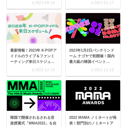
月間Melonチャート
AWARDS」受賞アーティス
2023.08.14
2023.01.17
ト一覧
最新情報！2023年 K-POPア
2023年1月2日バンテリンド
イドルのライブ＆ファンミ
ーム ナゴヤで初開催！国内
ーティング来日スケジュー
最大級の韓国イベント
ル一覧
「KROSS vol.1-kpop
2022.12.16
2022.12.15
masterz-」
2022 MAMA ノミネートが発
韓国で開催されるされる音
表！部門別のノミネートア
楽授賞式「MMA2022」を自