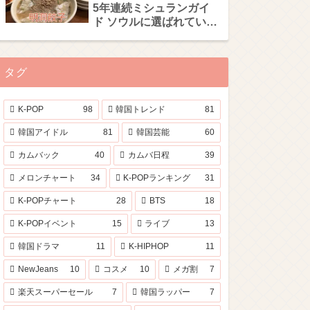
5年連続ミシュランガイ
ド ソウルに選ばれている
「明洞餃子」
タグ
K-POP
98
韓国トレンド
81
韓国アイドル
81
韓国芸能
60
カムバック
40
カムバ日程
39
メロンチャート
34
K-POPランキング
31
K-POPチャート
28
BTS
18
K-POPイベント
15
ライブ
13
韓国ドラマ
11
K-HIPHOP
11
NewJeans
10
コスメ
10
メガ割
7
楽天スーパーセール
7
韓国ラッパー
7