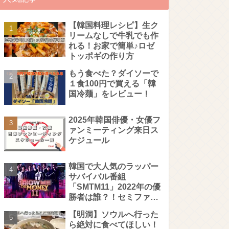
【韓国料理レシピ】生ク
リームなしで牛乳でも作
れる！お家で簡単♪ロゼ
トッポギの作り方
もう食べた？ダイソーで
１食100円で買える「韓
国冷麺」をレビュー！
2025年韓国俳優・女優フ
ァンミーティング来日ス
ケジュール
韓国で大人気のラッパー
サバイバル番組
「SMTM11」2022年の優
勝者は誰？！セミファイ
ナル・ファイナルステー
【明洞】ソウルへ行った
ジを徹底解説！
ら絶対に食べてほしい！