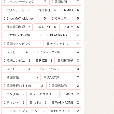
ファンミーティング
7
韓国映画
7
パクソジュン
7
韓国料理
6
NMIXX
6
ShowMeTheMoney
5
韓国土産
5
簡単韓国料理
5
U-NEXT
5
SMTM
5
BOYNEXTDOOR
4
BLACKPINK
4
韓国ショッピング
4
アイシャドウ
4
レシピ
4
アイシャドウパレット
4
韓国コンビニ
3
RIIZE
3
韓国菓子
3
CLIO
3
プロアイパレット
3
韓国俳優
2
美容知識
2
韓国旅行おすすめ
2
韓国語勉強
2
ハングル
2
メンズコスメ
2
klairs
2
ティント
2
netflix
2
WANNAONE
2
トーンアップクリーム
2
BBクリーム
2