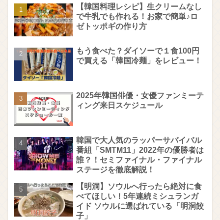
【韓国料理レシピ】生クリームなし
で牛乳でも作れる！お家で簡単♪ロ
ゼトッポギの作り方
もう食べた？ダイソーで１食100円
で買える「韓国冷麺」をレビュー！
2025年韓国俳優・女優ファンミーテ
ィング来日スケジュール
韓国で大人気のラッパーサバイバル
番組「SMTM11」2022年の優勝者は
誰？！セミファイナル・ファイナル
ステージを徹底解説！
【明洞】ソウルへ行ったら絶対に食
べてほしい！5年連続ミシュランガ
イド ソウルに選ばれている「明洞餃
子」