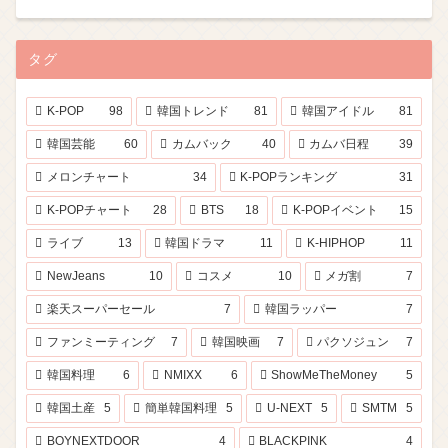
タグ
K-POP
98
韓国トレンド
81
韓国アイドル
81
韓国芸能
60
カムバック
40
カムバ日程
39
メロンチャート
34
K-POPランキング
31
K-POPチャート
28
BTS
18
K-POPイベント
15
ライブ
13
韓国ドラマ
11
K-HIPHOP
11
NewJeans
10
コスメ
10
メガ割
7
楽天スーパーセール
7
韓国ラッパー
7
ファンミーティング
7
韓国映画
7
パクソジュン
7
韓国料理
6
NMIXX
6
ShowMeTheMoney
5
韓国土産
5
簡単韓国料理
5
U-NEXT
5
SMTM
5
BOYNEXTDOOR
4
BLACKPINK
4