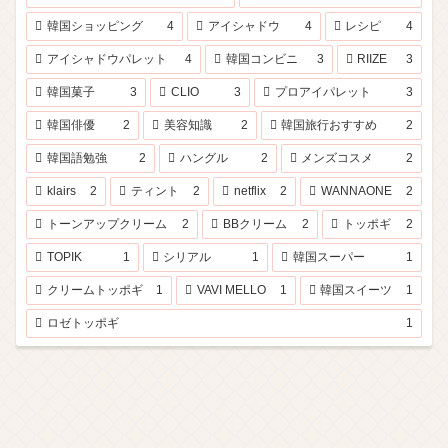
韓国ショッピング
4
アイシャドウ
4
レシピ
4
アイシャドウパレット
4
韓国コンビニ
3
RIIZE
3
韓国菓子
3
CLIO
3
プロアイパレット
3
韓国俳優
2
美容知識
2
韓国旅行おすすめ
2
韓国語勉強
2
ハングル
2
メンズコスメ
2
klairs
2
ティント
2
netflix
2
WANNAONE
2
トーンアップクリーム
2
BBクリーム
2
トッポギ
2
TOPIK
1
シリアル
1
韓国スーパー
1
クリームトッポギ
1
VAVI MELLO
1
韓国スイーツ
1
ロゼトッポギ
1