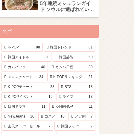
5年連続ミシュランガイ
ド ソウルに選ばれている
「明洞餃子」
タグ
K-POP
98
韓国トレンド
81
韓国アイドル
81
韓国芸能
60
カムバック
40
カムバ日程
39
メロンチャート
34
K-POPランキング
31
K-POPチャート
28
BTS
18
K-POPイベント
15
ライブ
13
韓国ドラマ
11
K-HIPHOP
11
NewJeans
10
コスメ
10
メガ割
7
楽天スーパーセール
7
韓国ラッパー
7