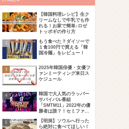
【韓国料理レシピ】生ク
リームなしで牛乳でも作
れる！お家で簡単♪ロゼ
トッポギの作り方
もう食べた？ダイソーで
１食100円で買える「韓
国冷麺」をレビュー！
2025年韓国俳優・女優フ
ァンミーティング来日ス
ケジュール
韓国で大人気のラッパー
サバイバル番組
「SMTM11」2022年の優
勝者は誰？！セミファイ
ナル・ファイナルステー
【明洞】ソウルへ行った
ジを徹底解説！
ら絶対に食べてほしい！