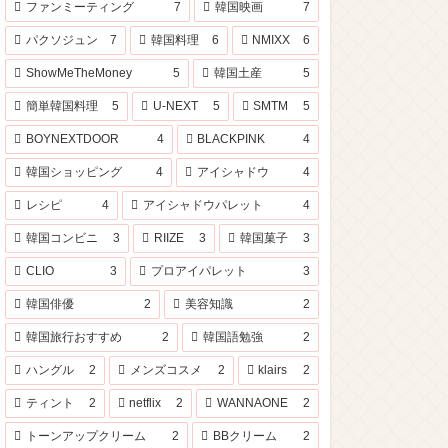
ファンミーティング
7
韓国映画
7
パクソジュン
7
韓国料理
6
NMIXX
6
ShowMeTheMoney
5
韓国土産
5
簡単韓国料理
5
U-NEXT
5
SMTM
5
BOYNEXTDOOR
4
BLACKPINK
4
韓国ショッピング
4
アイシャドウ
4
レシピ
4
アイシャドウパレット
4
韓国コンビニ
3
RIIZE
3
韓国菓子
3
CLIO
3
プロアイパレット
3
韓国俳優
2
美容知識
2
韓国旅行おすすめ
2
韓国語勉強
2
ハングル
2
メンズコスメ
2
klairs
2
ティント
2
netflix
2
WANNAONE
2
トーンアップクリーム
2
BBクリーム
2