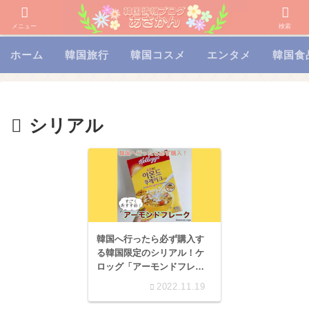
メニュー
検索
ホーム
韓国旅行
韓国コスメ
エンタメ
韓国食
シリアル
韓国へ行ったら必ず購入す
る韓国限定のシリアル！ケ
ロッグ「アーモンドフレー
ク」を紹介
2022.11.19