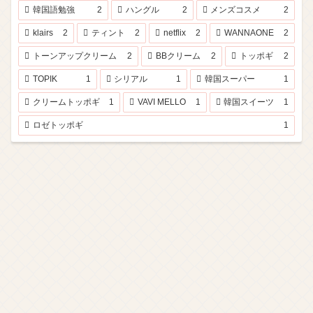
韓国語勉強
2
ハングル
2
メンズコスメ
2
klairs
2
ティント
2
netflix
2
WANNAONE
2
トーンアップクリーム
2
BBクリーム
2
トッポギ
2
TOPIK
1
シリアル
1
韓国スーパー
1
クリームトッポギ
1
VAVI MELLO
1
韓国スイーツ
1
ロゼトッポギ
1