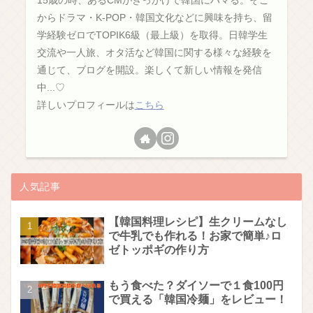
15歳の時、あるCMがきっかけで韓国にハマる。そこ
からドラマ・K-POP・韓国文化などに興味を持ち、留
学経験ゼロでTOPIK6級（最上級）を取得。日韓学生
交流や一人旅、オタ活など韓国に関する様々な経験を
通じて、ブログを開設。楽しくて新しい情報を発信
中...♡
詳しいプロフィールは
こちら
人気記事
【韓国料理レシピ】生クリームなし
で牛乳でも作れる！お家で簡単♪ロ
ゼトッポギの作り方
もう食べた？ダイソーで１食100円
で買える「韓国冷麺」をレビュー！