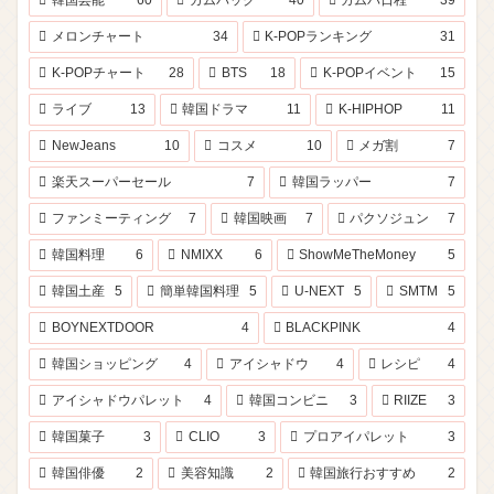
韓国芸能
60
カムバック
40
カムバ日程
39
メロンチャート
34
K-POPランキング
31
K-POPチャート
28
BTS
18
K-POPイベント
15
ライブ
13
韓国ドラマ
11
K-HIPHOP
11
NewJeans
10
コスメ
10
メガ割
7
楽天スーパーセール
7
韓国ラッパー
7
ファンミーティング
7
韓国映画
7
パクソジュン
7
韓国料理
6
NMIXX
6
ShowMeTheMoney
5
韓国土産
5
簡単韓国料理
5
U-NEXT
5
SMTM
5
BOYNEXTDOOR
4
BLACKPINK
4
韓国ショッピング
4
アイシャドウ
4
レシピ
4
アイシャドウパレット
4
韓国コンビニ
3
RIIZE
3
韓国菓子
3
CLIO
3
プロアイパレット
3
韓国俳優
2
美容知識
2
韓国旅行おすすめ
2