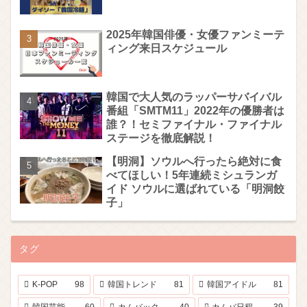
2025年韓国俳優・女優ファンミーテ
ィング来日スケジュール
韓国で大人気のラッパーサバイバル
番組「SMTM11」2022年の優勝者は
誰？！セミファイナル・ファイナル
ステージを徹底解説！
【明洞】ソウルへ行ったら絶対に食
べてほしい！5年連続ミシュランガ
イド ソウルに選ばれている「明洞餃
子」
タグ
K-POP
98
韓国トレンド
81
韓国アイドル
81