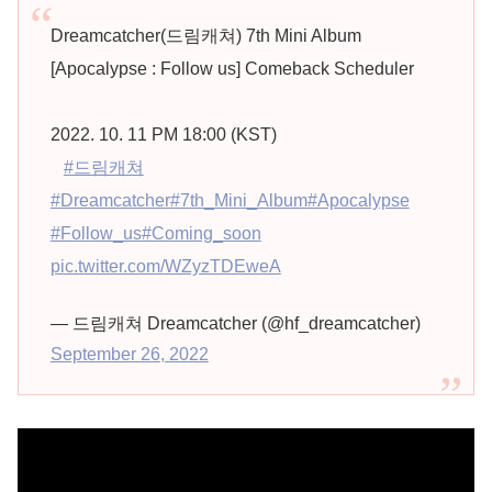
Dreamcatcher(드림캐쳐) 7th Mini Album
[Apocalypse : Follow us] Comeback Scheduler
⠀
2022. 10. 11 PM 18:00 (KST)
⠀
#드림캐쳐
#Dreamcatcher
#7th_Mini_Album
#Apocalypse
#Follow_us
#Coming_soon
pic.twitter.com/WZyzTDEweA
— 드림캐쳐 Dreamcatcher (@hf_dreamcatcher)
September 26, 2022