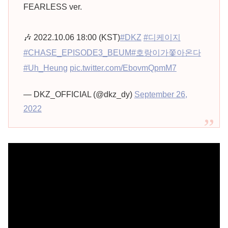
FEARLESS ver.
🎶 2022.10.06 18:00 (KST)
#DKZ
#디케이지
#CHASE_EPISODE3_BEUM
#호랑이가쫓아온다
#Uh_Heung
pic.twitter.com/EbovmQpmM7
— DKZ_OFFICIAL (@dkz_dy)
September 26,
2022