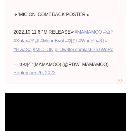
🔸'MIC ON' COMEBACK POSTER🔸
2022.10.11 6PM RELEASE✔
#MAMAMOO
#솔라
#Solar
#문별
#MoonByul
#휘인
#WheeIn
#화사
#HwaSa
#MIC_ON
pic.twitter.com/JsE75zWePo
— 마마무(MAMAMOO) (@RBW_MAMAMOO)
September 26, 2022