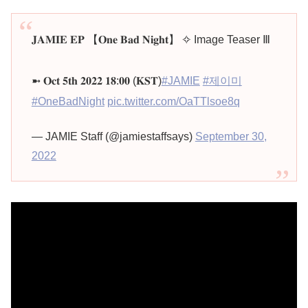
𝐉𝐀𝐌𝐈𝐄 𝐄𝐏 【𝐎𝐧𝐞 𝐁𝐚𝐝 𝐍𝐢𝐠𝐡𝐭】 ✧ Image Teaser Ⅲ
➼ 𝐎𝐜𝐭 𝟓𝐭𝐡 𝟐𝟎𝟐𝟐 𝟏𝟖:𝟎𝟎 (𝐊𝐒𝐓)
#JAMIE
#제이미
#OneBadNight
pic.twitter.com/OaTTlsoe8q
— JAMIE Staff (@jamiestaffsays)
September 30,
2022