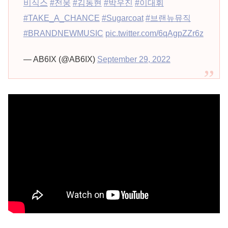
비식스
#전웅
#김동현
#박우진
#이대휘
#TAKE_A_CHANCE
#Sugarcoat
#브랜뉴뮤직
#BRANDNEWMUSIC
pic.twitter.com/6qAgpZZr6z
— AB6IX (@AB6IX)
September 29, 2022