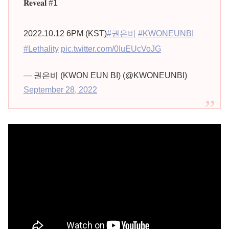
𝐑𝐞𝐯𝐞𝐚𝐥 #1
2022.10.12 6PM (KST)
#권은비
#KWONEUNBI
#Lethality
pic.twitter.com/0IuEUcVoJG
— 권은비 (KWON EUN BI) (@KWONEUNBI)
September 28, 2022