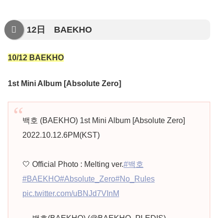
12日 BAEKHO
10/12 BAEKHO
1st Mini Album [Absolute Zero]
백호 (BAEKHO) 1st Mini Album [Absolute Zero]
2022.10.12.6PM(KST)
🤍 Official Photo : Melting ver.
#백호
#BAEKHO
#Absolute_Zero
#No_Rules
pic.twitter.com/uBNJd7VInM