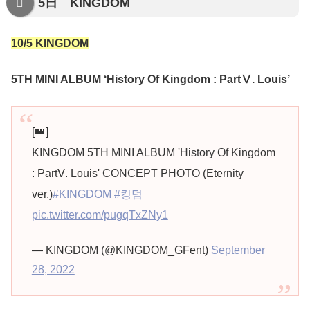
5日 KINGDOM
10/5 KINGDOM
5TH MINI ALBUM ‘History Of Kingdom : PartⅤ. Louis’
[👑]
KINGDOM 5TH MINI ALBUM 'History Of Kingdom
: PartⅤ. Louis' CONCEPT PHOTO (Eternity
ver.)
#KINGDOM
#킹덤
pic.twitter.com/pugqTxZNy1
— KINGDOM (@KINGDOM_GFent)
September
28, 2022