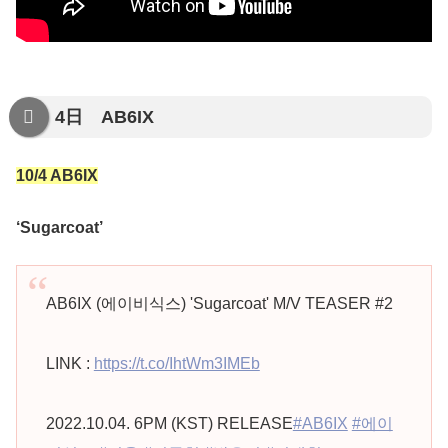
4日 AB6IX
10/4 AB6IX
‘Sugarcoat’
AB6IX (에이비식스) 'Sugarcoat' M/V TEASER #2
LINK :
https://t.co/IhtWm3IMEb
2022.10.04. 6PM (KST) RELEASE
#AB6IX
#에이