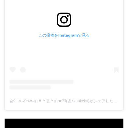
この投稿をInstagramで見る
숮이 💄💅👡👠🎀👙🌂👗🌂🎀💋💌(@skuukzky)がシェアした投稿