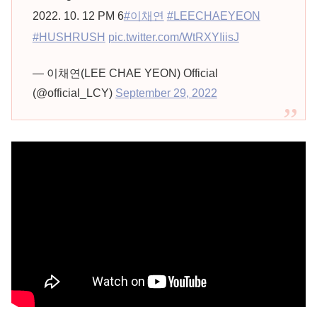
2022. 10. 12 PM 6
#이채연
#LEECHAEYEON
#HUSHRUSH
pic.twitter.com/WtRXYIiisJ
— 이채연(LEE CHAE YEON) Official
(@official_LCY)
September 29, 2022