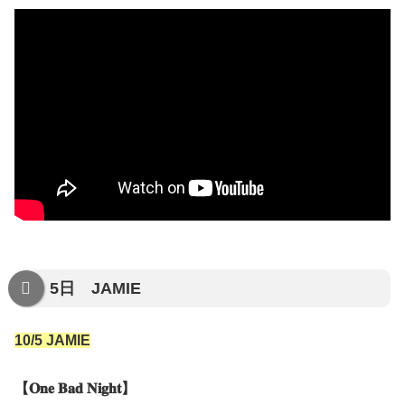
5日 JAMIE
10/5 JAMIE
【𝐎𝐧𝐞 𝐁𝐚𝐝 𝐍𝐢𝐠𝐡𝐭】