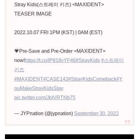
Stray Kids(스트레이 키즈) <MAXIDENT>
TEASER IMAGE
2022.10.07 FRI 1PM (KST) | 0AM (EST)
💗Pre-Save and Pre-Order <MAXIDENT>
now!
https://t.co/IP818vYF46
#StrayKids
#스트레이
키즈
#MAXIDENT
#CASE143
#StrayKidsComeback
#Y
ouMakeStrayKidsStay
pic.twitter.com/JbIVRTNb75
— JYPnation (@jypnation)
September 30, 2022