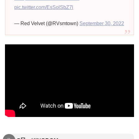
pic.twitter.com/EsSolSbZ7l
— Red Velvet (@RVsmtown)
September 30, 2022