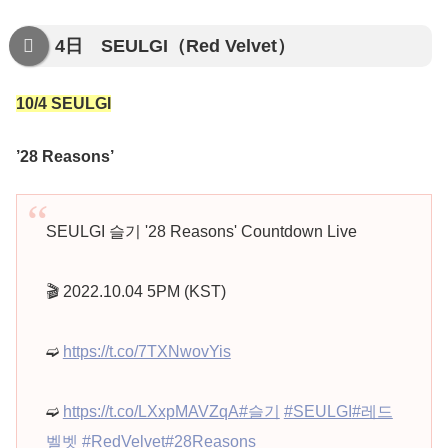
4日 SEULGI（Red Velvet）
10/4 SEULGI
’28 Reasons’
SEULGI 슬기 '28 Reasons' Countdown Live
🎬 2022.10.04 5PM (KST)
➫
https://t.co/7TXNwovYis
➫
https://t.co/LXxpMAVZqA
#슬기
#SEULGI
#레드
벨벳
#RedVelvet
#28Reasons