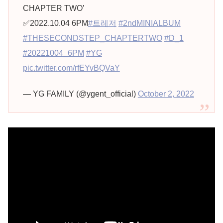
CHAPTER TWO’
✅2022.10.04 6PM
#트레저
#2ndMINIALBUM
#THESECONDSTEP_CHAPTERTWO
#D_1
#20221004_6PM
#YG
pic.twitter.com/rfEYvBQVaY
— YG FAMILY (@ygent_official)
October 2, 2022