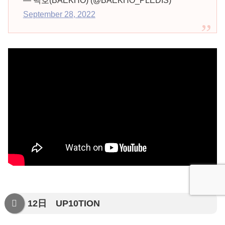
— 백호(BAEKHO) (@BAEKHO_PLEDIS)
September 28, 2022
12日 UP10TION