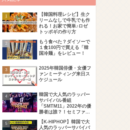
【韓国料理レシピ】生ク
リームなしで牛乳でも作
れる！お家で簡単♪ロゼ
トッポギの作り方
もう食べた？ダイソーで
１食100円で買える「韓
国冷麺」をレビュー！
2025年韓国俳優・女優フ
ァンミーティング来日ス
ケジュール
韓国で大人気のラッパー
サバイバル番組
「SMTM11」2022年の優
勝者は誰？！セミファイ
ナル・ファイナルステー
【K-HIPHOP】韓国で大
ジを徹底解説！
人気のラッパーサバイバ