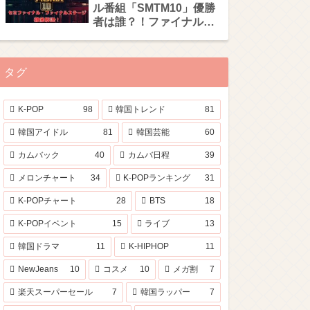
ル番組「SMTM10」優勝
者は誰？！ファイナルス
テージを徹底解説！
タグ
K-POP
98
韓国トレンド
81
韓国アイドル
81
韓国芸能
60
カムバック
40
カムバ日程
39
メロンチャート
34
K-POPランキング
31
K-POPチャート
28
BTS
18
K-POPイベント
15
ライブ
13
韓国ドラマ
11
K-HIPHOP
11
NewJeans
10
コスメ
10
メガ割
7
楽天スーパーセール
7
韓国ラッパー
7