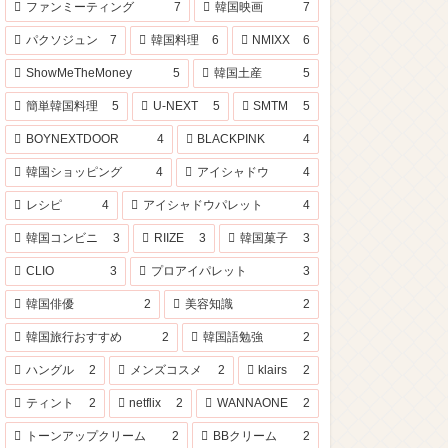
ファンミーティング
7
韓国映画
7
パクソジュン
7
韓国料理
6
NMIXX
6
ShowMeTheMoney
5
韓国土産
5
簡単韓国料理
5
U-NEXT
5
SMTM
5
BOYNEXTDOOR
4
BLACKPINK
4
韓国ショッピング
4
アイシャドウ
4
レシピ
4
アイシャドウパレット
4
韓国コンビニ
3
RIIZE
3
韓国菓子
3
CLIO
3
プロアイパレット
3
韓国俳優
2
美容知識
2
韓国旅行おすすめ
2
韓国語勉強
2
ハングル
2
メンズコスメ
2
klairs
2
ティント
2
netflix
2
WANNAONE
2
トーンアップクリーム
2
BBクリーム
2