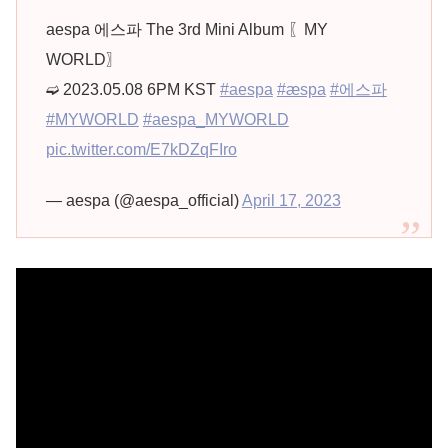
aespa 에스파 The 3rd Mini Album 〖MY
WORLD〗
➫ 2023.05.08 6PM KST
#aespa
#æspa
#에스파
#MYWORLD
#aespa_MYWORLD
pic.twitter.com/E7kDZqFIro
— aespa (@aespa_official)
April 17, 2023