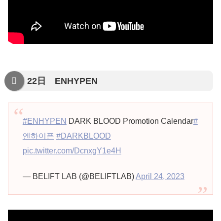
22日 ENHYPEN
#ENHYPEN
DARK BLOOD Promotion Calendar
#
엔하이픈
#DARKBLOOD
pic.twitter.com/DcnxgY1e4H
— BELIFT LAB (@BELIFTLAB)
April 24, 2023