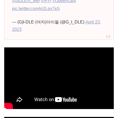
#GIDLE
#I_feel
#퀸카
#Queencard
pic.twitter.com/jri2Lpx7eS
— (G)I-DLE·(여자)아이들 (@G_I_DLE)
April 23,
2023