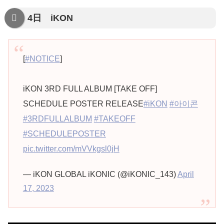
4日 iKON
[
#NOTICE
]
iKON 3RD FULL ALBUM [TAKE OFF]
SCHEDULE POSTER RELEASE
#iKON
#아이콘
#3RDFULLALBUM
#TAKEOFF
#SCHEDULEPOSTER
pic.twitter.com/mVVkgsl0jH
— iKON GLOBAL iKONIC (@iKONIC_143)
April
17, 2023