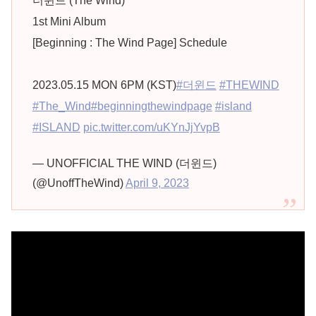
더윈드 (The Wind)
1st Mini Album
[Beginning : The Wind Page] Schedule
2023.05.15 MON 6PM (KST)
#더윈드
#THEWIND
#The_Wind
#beginningthewindpage
#island
#ISLAND
pic.twitter.com/uKYnJjYvpB
— UNOFFICIAL THE WIND (더윈드)
(@UnoffTheWind)
April 9, 2023