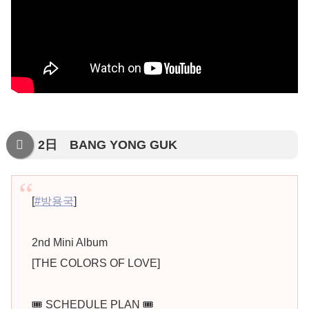
2日 BANG YONG GUK
[
#방용국
]
2nd Mini Album
[THE COLORS OF LOVE]
🎟 SCHEDULE PLAN 🎟