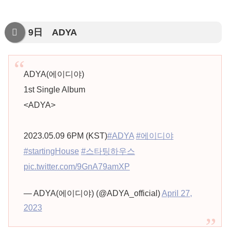
9日 ADYA
ADYA(에이디야)
1st Single Album
<ADYA>
2023.05.09 6PM (KST)
#ADYA
#에이디야
#startingHouse
#스타팅하우스
pic.twitter.com/9GnA79amXP
— ADYA(에이디야) (@ADYA_official)
April 27,
2023