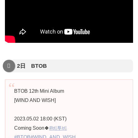
2日 BTOB
BTOB 12th Mini Album
[WIND AND WISH]
2023.05.02 18:00 (KST)
Coming Soon🍀
#비투비
#BTOB
#WIND_AND_WISH