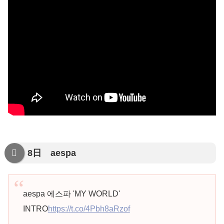
8日 aespa
aespa 에스파 'MY WORLD'
INTRO
https://t.co/4Pbh8aRzof