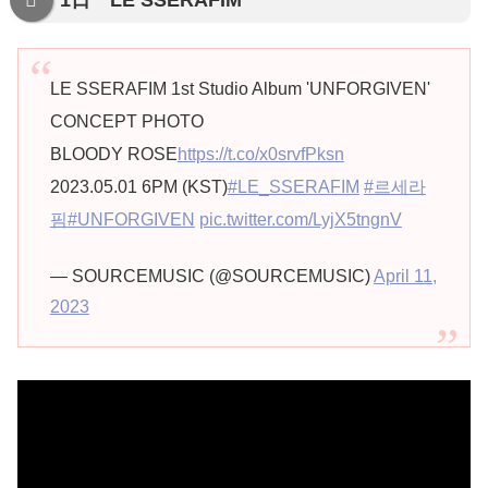
1日 LE SSERAFIM
LE SSERAFIM 1st Studio Album 'UNFORGIVEN'
CONCEPT PHOTO
BLOODY ROSE
https://t.co/x0srvfPksn
2023.05.01 6PM (KST)
#LE_SSERAFIM
#르세라
핌
#UNFORGIVEN
pic.twitter.com/LyjX5tngnV
— SOURCEMUSIC (@SOURCEMUSIC)
April 11,
2023