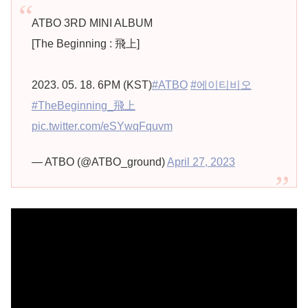
ATBO 3RD MINI ALBUM
[The Beginning : 飛上]
2023. 05. 18. 6PM (KST)
#ATBO
#에이티비오
#TheBeginning_飛上
pic.twitter.com/eSYwqFquvm
— ATBO (@ATBO_ground)
April 27, 2023