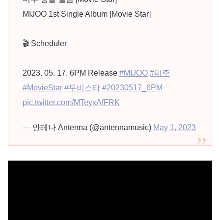
MIJOO 1st Single Album [Movie Star]
🎬 Scheduler
2023. 05. 17. 6PM Release
#MIJOO
#미주
#MovieStar
#무비스타
#20230517_6PM
pic.twitter.com/MTeyxAfFRK
— 안테나 Antenna (@antennamusic)
May 1, 2023