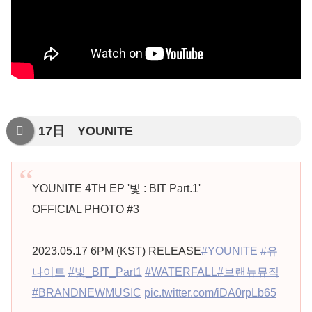
17日 YOUNITE
YOUNITE 4TH EP '빛 : BIT Part.1'
OFFICIAL PHOTO #3
2023.05.17 6PM (KST) RELEASE
#YOUNITE
#유
나이트
#빛_BIT_Part1
#WATERFALL
#브랜뉴뮤직
#BRANDNEWMUSIC
pic.twitter.com/iDA0rpLb65