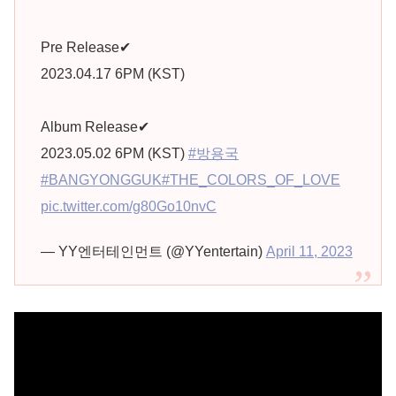
Pre Release✔
2023.04.17 6PM (KST)
Album Release✔
2023.05.02 6PM (KST)
#방용국
#BANGYONGGUK
#THE_COLORS_OF_LOVE
pic.twitter.com/g80Go10nvC
— YY엔터테인먼트 (@YYentertain)
April 11, 2023