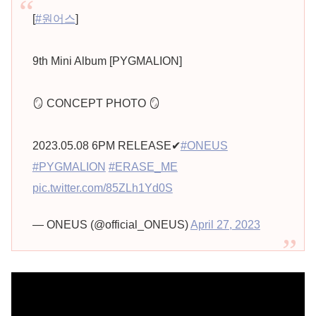
[
#원어스
]
9th Mini Album [PYGMALION]
🪞 CONCEPT PHOTO 🪞
2023.05.08 6PM RELEASE✔
#ONEUS
#PYGMALION
#ERASE_ME
pic.twitter.com/85ZLh1Yd0S
— ONEUS (@official_ONEUS)
April 27, 2023