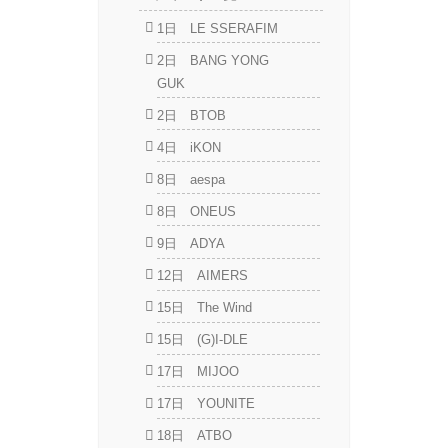
1日 LE SSERAFIM
2日 BANG YONG
GUK
2日 BTOB
4日 iKON
8日 aespa
8日 ONEUS
9日 ADYA
12日 AIMERS
15日 The Wind
15日 (G)I-DLE
17日 MIJOO
17日 YOUNITE
18日 ATBO