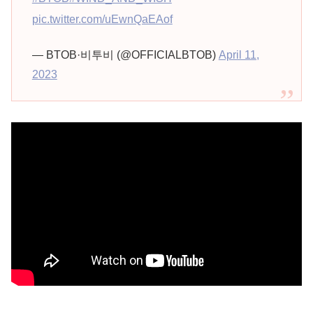
pic.twitter.com/uEwnQaEAof
— BTOB·비투비 (@OFFICIALBTOB)
April 11,
2023