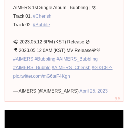
AIMERS 1st Single Album [ Bubbling ] 🫧
Track 01.
#Cherish
Track 02.
#Bubble
🎧 2023.05.12 6PM (KST) Release 💿
🎥 2023.05.12 0AM (KST) MV Release💙💛
#AIMERS
#Bubbling
#AIMERS_Bubbling
#AIMERS_Bubble
#AIMERS_Cherish
#에이머스
pic.twitter.com/mG6teF4Kgh
— AIMERS (@AIMERS_AMRS)
April 25, 2023